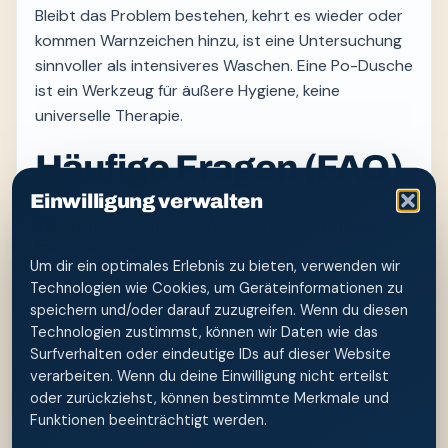
Bleibt das Problem bestehen, kehrt es wieder oder
kommen Warnzeichen hinzu, ist eine Untersuchung
sinnvoller als intensiveres Waschen. Eine Po-Dusche
ist ein Werkzeug für äußere Hygiene, keine
universelle Therapie.
Häufige Fragen (FAQ)
Einwilligung verwalten
Warum brennt das Wasserlassen nach
Episiotomie?
Um dir ein optimales Erlebnis zu bieten, verwenden wir
Urin ist säurehaltig und reizt die offene Naht.
Technologien wie Cookies, um Geräteinformationen zu
Lauwarmes Wasser während des Wasserlassens
speichern und/oder darauf zuzugreifen. Wenn du diesen
über die Naht laufen lassen — verdünnt den Urin
Technologien zustimmst, können wir Daten wie das
und nimmt das Brennen sofort.
Surfverhalten oder eindeutige IDs auf dieser Website
verarbeiten. Wenn du deine Einwilligung nicht erteilst
oder zurückziehst, können bestimmte Merkmale und
Wie lange brauche ich eine Po-Dusche
Funktionen beeinträchtigt werden.
nach der Geburt?