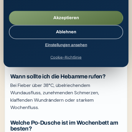
Die Dauer lässt sich ohne gesicherte Ursache nicht
seriös vorhersagen. Bei anhaltenden,
wiederkehrenden oder zunehmenden Beschwerden
Akzeptieren
ist eine fachliche Untersuchung sinnvoll.
Ablehnen
Soll ich nach Episiotomie Sitzbäder
machen?
Einstellungen ansehen
Nach Absprache mit der Hebamme, meist ab Tag 5
Cookie-Richtlinie
bis 7. Kurz, lauwarm, mit Kamille oder Eichenrinde.
Wann sollte ich die Hebamme rufen?
Bei Fieber über 38°C, übelriechendem
Wundausfluss, zunehmenden Schmerzen,
klaffenden Wundrändern oder starkem
Wochenfluss.
Welche Po-Dusche ist im Wochenbett am
besten?