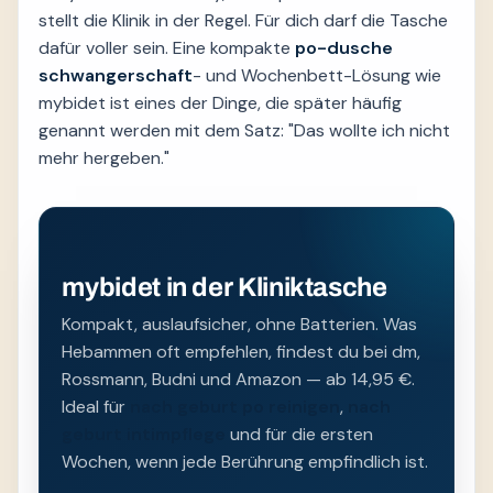
stellt die Klinik in der Regel. Für dich darf die Tasche
dafür voller sein. Eine kompakte
po-dusche
schwangerschaft
- und Wochenbett-Lösung wie
mybidet ist eines der Dinge, die später häufig
genannt werden mit dem Satz: "Das wollte ich nicht
mehr hergeben."
mybidet in der Kliniktasche
Kompakt, auslaufsicher, ohne Batterien. Was
Hebammen oft empfehlen, findest du bei dm,
Rossmann, Budni und Amazon — ab 14,95 €.
Ideal für
nach geburt po reinigen
,
nach
geburt intimpflege
und für die ersten
Wochen, wenn jede Berührung empfindlich ist.