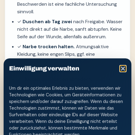
Beschwerden ist eine fachliche Untersuchung
sinnvoll.
✓
Duschen ab Tag zwei
nach Freigabe. Wasser
nicht direkt auf die Narbe, sanft abtupfen. Keine
Seife auf der Wunde, allenfalls außenrum.
✓
Narbe trocken halten.
Atmungsaktive
Kleidung, keine engen Slips, ggf. eine
Mullkompresse als Polster. Frische Luft tut der
Einwilligung verwalten
Narbe sehr gut.
✓
Husten und Niesen abfedern.
Eine Hand mit
Kissen oder gefaltetem Handtuch leicht auf die
Um dir ein optimales Erlebnis zu bieten, verwenden wir
Narbe drücken — das tut deutlich weniger weh.
Technologien wie Cookies, um Geräteinformationen zu
speichern und/oder darauf zuzugreifen. Wenn du diesen
✓
Heben verboten.
Nichts schwerer als dein
Technologien zustimmst, können wir Daten wie das
Baby in den ersten sechs Wochen. Beim
Surfverhalten oder eindeutige IDs auf dieser Website
Aufstehen über die Seite rollen.
verarbeiten. Wenn du deine Einwilligung nicht erteilst
oder zurückziehst, können bestimmte Merkmale und
✓
Intimpflege bleibt sanft.
Auch ohne
Funktionen beeinträchtigt werden.