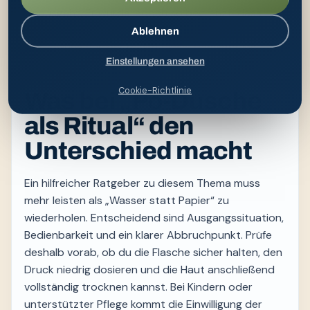
hinausgeht. Er wurde jedoch so begrenzt, dass
keine Heilwirkung, Vorbeugung oder fachliche
Ablehnen
Empfehlung aus der reinen Wasseranwendung
Einstellungen ansehen
abgeleitet wird.
Cookie-Richtlinie
Was bei „Po-Dusche
als Ritual“ den
Unterschied macht
Ein hilfreicher Ratgeber zu diesem Thema muss
mehr leisten als „Wasser statt Papier“ zu
wiederholen. Entscheidend sind Ausgangssituation,
Bedienbarkeit und ein klarer Abbruchpunkt. Prüfe
deshalb vorab, ob du die Flasche sicher halten, den
Druck niedrig dosieren und die Haut anschließend
vollständig trocknen kannst. Bei Kindern oder
unterstützter Pflege kommt die Einwilligung der