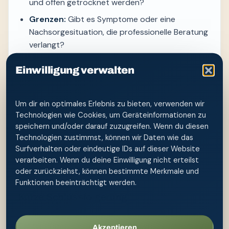
und offen getrocknet werden?
Grenzen:
Gibt es Symptome oder eine
Nachsorgesituation, die professionelle Beratung
verlangt?
Bewerte den Ablauf nicht nur nach einem
Einwilligung verwalten
unmittelbaren Frischegefühl. Entscheidend ist, ob
er wiederholbar, würdevoll und hautschonend
Um dir ein optimales Erlebnis zu bieten, verwenden wir
bleibt. Ändere bei Beschwerden immer nur einen
Technologien wie Cookies, um Geräteinformationen zu
Faktor gleichzeitig – etwa Druck, Temperatur oder
speichern und/oder darauf zuzugreifen. Wenn du diesen
ein Pflegeprodukt. Dadurch lässt sich besser
Technologien zustimmst, können wir Daten wie das
erkennen, was reizt. Bei anhaltenden oder
Surfverhalten oder eindeutige IDs auf dieser Website
wiederkehrenden Problemen ist eine Untersuchung
verarbeiten. Wenn du deine Einwilligung nicht erteilst
sinnvoller als häufigeres Spülen.
oder zurückziehst, können bestimmte Merkmale und
Funktionen beeinträchtigt werden.
Kurze Schlussfolgerung
Der Beitrag bleibt im Ratgeber, weil sein konkreter
Kontext über eine allgemeine Bedienungsanleitung
Akzeptieren