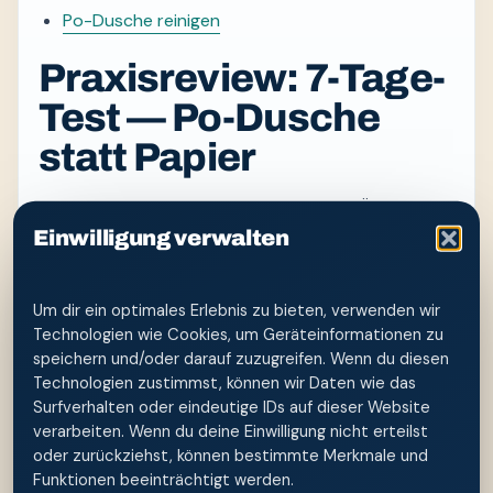
Po-Dusche reinigen
Praxisreview: 7-Tage-
Test — Po-Dusche
statt Papier
Für diesen Artikel wurde geprüft, ob die Überschrift
eine konkrete Entscheidung ermöglicht. Der
Einwilligung verwalten
eigenständige Nutzen liegt in der Situation „7-
Tage-Test — Po-Dusche statt Papier“: Leserinnen
Um dir ein optimales Erlebnis zu bieten, verwenden wir
und Leser sollen erkennen, was zur äußeren
Technologien wie Cookies, um Geräteinformationen zu
Hygiene gehört, welche Vorbereitung den Ablauf
speichern und/oder darauf zuzugreifen. Wenn du diesen
erleichtert und an welcher Stelle Selbsthilfe endet.
Technologien zustimmst, können wir Daten wie das
Die Po-Dusche ist dabei ein Werkzeug, nicht die
Surfverhalten oder eindeutige IDs auf dieser Website
Antwort auf jede Ursache.
verarbeiten. Wenn du deine Einwilligung nicht erteilst
oder zurückziehst, können bestimmte Merkmale und
Funktionen beeinträchtigt werden.
Zwei typische Situationen