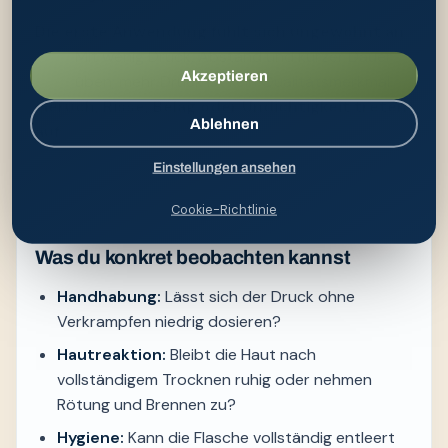
Die erste Anwendung fühlt sich ungewohnt an
Mit wenig Druck, Abstand und kurzer Dauer
Akzeptieren
üben; mehr Druck ist kein Qualitätsmerkmal.
Geruch, Risse, Belag oder Undichtigkeit treten
Ablehnen
auf
Nutzung stoppen, Reinigung und Verschleiß
Einstellungen ansehen
prüfen und das Produkt gegebenenfalls
ersetzen.
Cookie-Richtlinie
Was du konkret beobachten kannst
Handhabung:
Lässt sich der Druck ohne
Verkrampfen niedrig dosieren?
Hautreaktion:
Bleibt die Haut nach
vollständigem Trocknen ruhig oder nehmen
Rötung und Brennen zu?
Hygiene:
Kann die Flasche vollständig entleert