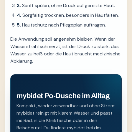
3.
Sanft spülen, ohne Druck auf gereizte Haut.
4.
Sorgfältig trocknen, besonders in Hautfalten.
5.
Hautschutz nach Pflegeplan auftragen.
Die Anwendung soll angenehm bleiben. Wenn der
Wasserstrahl schmerzt, ist der Druck zu stark, das
Wasser zu heiß oder die Haut braucht medizinische
Abklärung.
mybidet Po-Dusche im Alltag
Kompakt, wiederverwendbar und ohne Strom:
mybidet reinigt mit klarem Wasser und passt
ins Bad, in die Kliniktasche oder in den
Reisebeutel. Du findest mybidet bei dm,