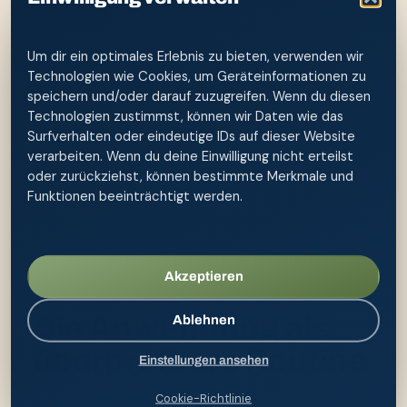
sind wenig Druck, kurze Anwendung und
sorgfältiges Trocknen.
Um dir ein optimales Erlebnis zu bieten, verwenden wir
Eine Po-Dusche ist für die äußere Reinigung
Technologien wie Cookies, um Geräteinformationen zu
gedacht. Sie ersetzt weder eine Diagnose noch
speichern und/oder darauf zuzugreifen. Wenn du diesen
Medikamente oder Wundversorgung. Wer neue
Technologien zustimmst, können wir Daten wie das
Beschwerden bemerkt, sollte nicht mehrere
Surfverhalten oder eindeutige IDs auf dieser Website
Hausmittel parallel testen, sondern Verlauf,
verarbeiten. Wenn du deine Einwilligung nicht erteilst
oder zurückziehst, können bestimmte Merkmale und
Auslöser und Begleitsymptome notieren.
Funktionen beeinträchtigt werden.
Blut, offene Haut, starke Schmerzen, Fieber, Eiter,
ungewöhnlicher Ausfluss oder anhaltende
Beschwerden sollten medizinisch eingeordnet
Akzeptieren
werden.
Die Anwendung als
Ablehnen
überprüfbare Routine
Einstellungen ansehen
Cookie-Richtlinie
Hände waschen und frisches Wasser einfüllen.