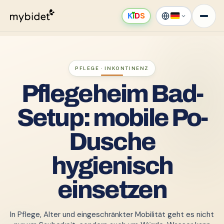
K
ı
D
S
PFLEGE · INKONTINENZ
Pflegeheim Bad-
Setup: mobile Po-
Dusche
hygienisch
einsetzen
In Pflege, Alter und eingeschränkter Mobilität geht es nicht