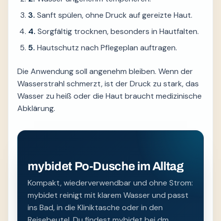
3.
Sanft spülen, ohne Druck auf gereizte Haut.
4.
Sorgfältig trocknen, besonders in Hautfalten.
5.
Hautschutz nach Pflegeplan auftragen.
Die Anwendung soll angenehm bleiben. Wenn der
Wasserstrahl schmerzt, ist der Druck zu stark, das
Wasser zu heiß oder die Haut braucht medizinische
Abklärung.
mybidet Po-Dusche im Alltag
Kompakt, wiederverwendbar und ohne Strom:
mybidet reinigt mit klarem Wasser und passt
ins Bad, in die Kliniktasche oder in den
Reisebeutel. Du findest mybidet bei dm,