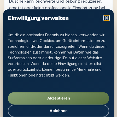
Dusche kann Reichweite und Reibung reduzieren,
ersetzt aber keine professionelle Einschätzung bei
Hautschäden, Inkontinenz oder nach Operationen.
Einwilligung verwalten
Materialien werden vorab bereitgelegt. Frisches
Wasser, niedriger Druck, Reinigung von sauber nach
Um dir ein optimales Erlebnis zu bieten, verwenden wir
weniger sauber und sorgfältiges Trockentupfen
Technologien wie Cookies, um Geräteinformationen zu
sind die Grundschritte. Handschuhe werden
speichern und/oder darauf zuzugreifen. Wenn du diesen
situationsgerecht eingesetzt und zwischen
Technologien zustimmst, können wir Daten wie das
Arbeitsschritten gewechselt. Gemeinschaftlich
Surfverhalten oder eindeutige IDs auf dieser Website
genutzte Düsen sind zu vermeiden; Produkte
verarbeiten. Wenn du deine Einwilligung nicht erteilst
oder zurückziehst, können bestimmte Merkmale und
werden personenbezogen gekennzeichnet, geleert
Funktionen beeinträchtigt werden.
und offen getrocknet.
Offene Stellen, Druckschäden, ungewöhnlicher
Geruch, Fieber, Schmerzen, Blut oder eine rasche
Akzeptieren
Verschlechterung müssen pflegefachlich
beziehungsweise ärztlich beurteilt werden.
Ablehnen
Verordnete Hautschutz- oder Wundkonzepte