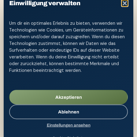
Einwilligung verwalten
Handhabung:
Lässt sich der Druck ohne
Verkrampfen niedrig dosieren?
Um dir ein optimales Erlebnis zu bieten, verwenden wir
Hautreaktion:
Bleibt die Haut nach
Technologien wie Cookies, um Geräteinformationen zu
vollständigem Trocknen ruhig oder nehmen
speichern und/oder darauf zuzugreifen. Wenn du diesen
Rötung und Brennen zu?
Technologien zustimmst, können wir Daten wie das
Surfverhalten oder eindeutige IDs auf dieser Website
Hygiene:
Kann die Flasche vollständig entleert
verarbeiten. Wenn du deine Einwilligung nicht erteilst
und offen getrocknet werden?
oder zurückziehst, können bestimmte Merkmale und
Funktionen beeinträchtigt werden.
Grenzen:
Gibt es Symptome oder eine
Nachsorgesituation, die professionelle Beratung
verlangt?
Akzeptieren
Bewerte den Ablauf nicht nur nach einem
unmittelbaren Frischegefühl. Entscheidend ist, ob
Ablehnen
er wiederholbar, würdevoll und hautschonend
bleibt. Ändere bei Beschwerden immer nur einen
Einstellungen ansehen
Faktor gleichzeitig – etwa Druck, Temperatur oder