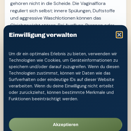
gehören nicht in die Scheide. Die Vaginalflora
reguliert sich selbst; innere Spülungen, Duftstoffe
und aggressive Waschlotionen können das
Gleichgewicht stören. Bei Ausfluss, Brennen oder
wiederkehrenden Beschwerden ersetzt Waschen
Einwilligung verwalten
keine gynäkologische Abklärung.
Für die äußere Anwendung reicht frisches,
Um dir ein optimales Erlebnis zu bieten, verwenden wir
angenehm temperiertes Wasser mit niedrigem
Technologien wie Cookies, um Geräteinformationen zu
Druck. Von vorn nach hinten arbeiten, anschließend
speichern und/oder darauf zuzugreifen. Wenn du diesen
vorsichtig trocknen und nasse Kleidung oder
Technologien zustimmst, können wir Daten wie das
Surfverhalten oder eindeutige IDs auf dieser Website
Einlagen wechseln. Während Menstruation,
verarbeiten. Wenn du deine Einwilligung nicht erteilst
Schwangerschaft oder Wechseljahren kann sich
oder zurückziehst, können bestimmte Merkmale und
das Hautgefühl verändern; entscheidend ist eine
Funktionen beeinträchtigt werden.
schlichte Routine ohne viele neue Produkte.
Starke Schmerzen, Fieber, Blutungen außerhalb der
erwarteten Menstruation, übler Geruch, Wunden
Akzeptieren
oder Beschwerden beim Wasserlassen sollten