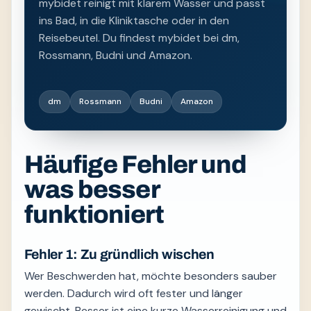
mybidet reinigt mit klarem Wasser und passt
ins Bad, in die Kliniktasche oder in den
Reisebeutel. Du findest mybidet bei dm,
Rossmann, Budni und Amazon.
dm
Rossmann
Budni
Amazon
Häufige Fehler und
was besser
funktioniert
Fehler 1: Zu gründlich wischen
Wer Beschwerden hat, möchte besonders sauber
werden. Dadurch wird oft fester und länger
gewischt. Besser ist eine kurze Wasserreinigung und