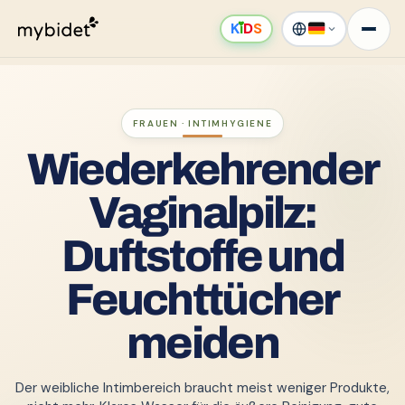
K
ı
D
S
FRAUEN · INTIMHYGIENE
Wiederkehrender
Vaginalpilz:
Duftstoffe und
Feuchttücher
meiden
Der weibliche Intimbereich braucht meist weniger Produkte,