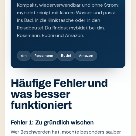
Kompakt, wiederverwendbar und ohne Strom:
mybidet reinigt mit klarem Wasser und passt
ins Bad, in die Kliniktasche oder in den
Reisebeutel. Du findest mybidet bei dm,
Rossmann, Budni und Amazon.
dm
Rossmann
Budni
Amazon
Häufige Fehler und
was besser
funktioniert
Fehler 1: Zu gründlich wischen
Wer Beschwerden hat, möchte besonders sauber