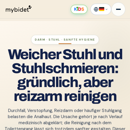
K
ı
D
S
DARM · STUHL · SANFTE HYGIENE
Weicher Stuhl und
Stuhlschmieren:
gründlich, aber
reizarm reinigen
Durchfall, Verstopfung, Reizdarm oder häufiger Stuhlgang
belasten die Analhaut. Die Ursache gehört je nach Verlauf
medizinisch abgeklärt; die Reinigung nach dem
Toilettengang lässt sich trotzdem sanfter gestalten. Dieser