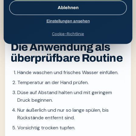
Blut, offene Stellen, starke oder zunehmende
Schmerzen, Fieber, Eiter, Bläschen, eine tastbare
Ablehnen
Schwellung oder anhaltende Beschwerden gehören
Einstellungen ansehen
ärztlich eingeordnet. Hygiene kann begleiten, aber
keine Haut- oder Enddarmerkrankung behandeln.
Cookie-Richtlinie
Die Anwendung als
überprüfbare Routine
Hände waschen und frisches Wasser einfüllen.
Temperatur an der Hand prüfen.
Düse auf Abstand halten und mit geringem
Druck beginnen.
Nur äußerlich und nur so lange spülen, bis
Rückstände entfernt sind.
Vorsichtig trocken tupfen.