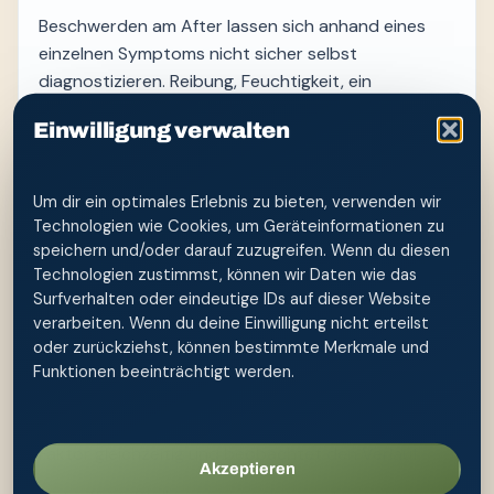
Beschwerden am After lassen sich anhand eines
einzelnen Symptoms nicht sicher selbst
diagnostizieren. Reibung, Feuchtigkeit, ein
Analekzem, eine Fissur, vergrößerte Hämorrhoiden,
Einwilligung verwalten
Kontaktreaktionen und Infektionen können ähnlich
wirken. Eine reduzierte Pflegeroutine kann die Haut
entlasten, klärt aber nicht automatisch die
Um dir ein optimales Erlebnis zu bieten, verwenden wir
Ursache.
Technologien wie Cookies, um Geräteinformationen zu
speichern und/oder darauf zuzugreifen. Wenn du diesen
Für die äußere Reinigung genügt angenehm
Technologien zustimmst, können wir Daten wie das
temperiertes Wasser mit niedrigem Druck. Die Düse
Surfverhalten oder eindeutige IDs auf dieser Website
bleibt außerhalb des Körpers. Anschließend wird
verarbeiten. Wenn du deine Einwilligung nicht erteilst
die Haut vorsichtig trocken getupft; langes Spülen,
oder zurückziehst, können bestimmte Merkmale und
Schrubben, Intimsprays und parfümierte
Funktionen beeinträchtigt werden.
Feuchttücher können zusätzlich reizen. Wer einen
Auslöser vermutet, verändert am besten nur einen
Faktor gleichzeitig und beobachtet den Verlauf.
Akzeptieren