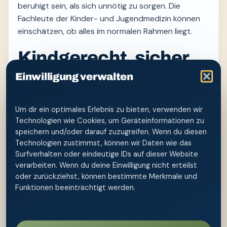
beruhigt sein, als sich unnötig zu sorgen. Die
Fachleute der Kinder- und Jugendmedizin können
einschätzen, ob alles im normalen Rahmen liegt.
Kindgerecht, sicher
und ohne
Einwilligung verwalten
Leistungsdruck
Um dir ein optimales Erlebnis zu bieten, verwenden wir
Bei Kindern geht es nicht nur um Sauberkeit,
Technologien wie Cookies, um Geräteinformationen zu
sondern um Körpergefühl und Selbstständigkeit.
speichern und/oder darauf zuzugreifen. Wenn du diesen
Erwachsene erklären jeden Schritt, respektieren ein
Technologien zustimmst, können wir Daten wie das
Surfverhalten oder eindeutige IDs auf dieser Website
Nein und helfen so lange, wie das Kind
verarbeiten. Wenn du deine Einwilligung nicht erteilst
Unterstützung braucht. Das Trocken- und
oder zurückziehst, können bestimmte Merkmale und
Sauberwerden ist vor allem ein Reifungsprozess;
Funktionen beeinträchtigt werden.
eine Po-Dusche kann eine Routine erleichtern,
beschleunigt diese Entwicklung aber nicht.
Verwendet wird frisches, angenehm temperiertes