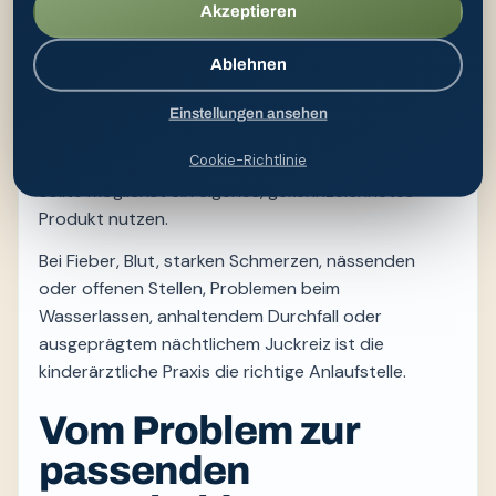
Akzeptieren
Wasser mit wenig Druck. Die Düse bleibt außen und
berührt die Haut möglichst nicht. Von vorn nach
Ablehnen
hinten zu reinigen ist besonders bei Mädchen
sinnvoll. Danach wird sanft getupft, die Flasche
Einstellungen ansehen
geleert und außerhalb der Reichweite kleiner Kinder
Cookie-Richtlinie
zum Trocknen aufbewahrt. Jedes Familienmitglied
sollte möglichst ein eigenes, gekennzeichnetes
Produkt nutzen.
Bei Fieber, Blut, starken Schmerzen, nässenden
oder offenen Stellen, Problemen beim
Wasserlassen, anhaltendem Durchfall oder
ausgeprägtem nächtlichem Juckreiz ist die
kinderärztliche Praxis die richtige Anlaufstelle.
Vom Problem zur
passenden