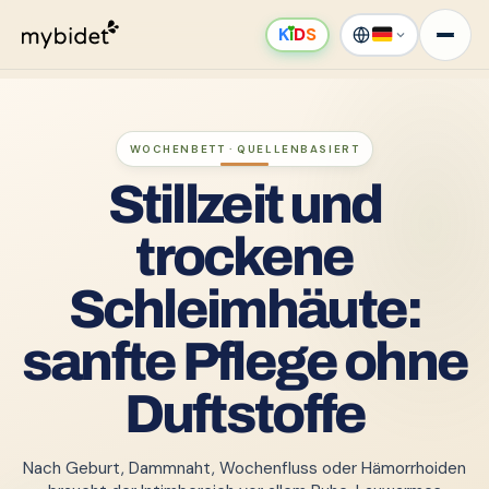
K
ı
D
S
WOCHENBETT · QUELLENBASIERT
Stillzeit und
trockene
Schleimhäute:
sanfte Pflege ohne
Duftstoffe
Nach Geburt, Dammnaht, Wochenfluss oder Hämorrhoiden