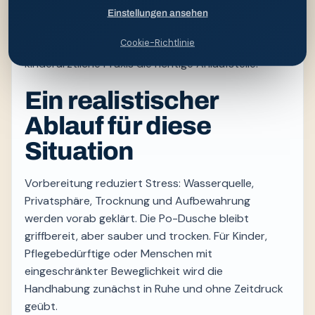
oder offenen Stellen, Problemen beim
Einstellungen ansehen
Wasserlassen, anhaltendem Durchfall oder
Cookie-Richtlinie
ausgeprägtem nächtlichem Juckreiz ist die
kinderärztliche Praxis die richtige Anlaufstelle.
Ein realistischer
Ablauf für diese
Situation
Vorbereitung reduziert Stress: Wasserquelle,
Privatsphäre, Trocknung und Aufbewahrung
werden vorab geklärt. Die Po-Dusche bleibt
griffbereit, aber sauber und trocken. Für Kinder,
Pflegebedürftige oder Menschen mit
eingeschränkter Beweglichkeit wird die
Handhabung zunächst in Ruhe und ohne Zeitdruck
geübt.