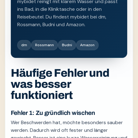
mybidet reinigt mit klarem Wasser und passt
ins Bad, in die Kliniktasche oder in den
Reisebeutel. Du findest mybidet bei dm,
Rossmann, Budni und Amazon.
dm
Rossmann
Budni
Amazon
Häufige Fehler und
was besser
funktioniert
Fehler 1: Zu gründlich wischen
Wer Beschwerden hat, möchte besonders sauber
werden. Dadurch wird oft fester und länger
gewischt. Besser ist eine kurze Wasserreinigung und