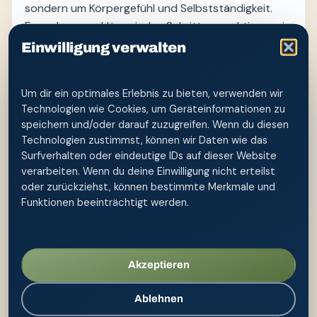
sondern um Körpergefühl und Selbstständigkeit.
Erwachsene erklären jeden Schritt, respektieren ein
Nein und helfen so lange, wie das Kind
Einwilligung verwalten
Unterstützung braucht. Das Trocken- und
Sauberwerden ist vor allem ein Reifungsprozess;
Um dir ein optimales Erlebnis zu bieten, verwenden wir
eine Po-Dusche kann eine Routine erleichtern,
Technologien wie Cookies, um Geräteinformationen zu
beschleunigt diese Entwicklung aber nicht.
speichern und/oder darauf zuzugreifen. Wenn du diesen
Technologien zustimmst, können wir Daten wie das
Verwendet wird frisches, angenehm temperiertes
Surfverhalten oder eindeutige IDs auf dieser Website
Wasser mit wenig Druck. Die Düse bleibt außen und
verarbeiten. Wenn du deine Einwilligung nicht erteilst
berührt die Haut möglichst nicht. Von vorn nach
oder zurückziehst, können bestimmte Merkmale und
hinten zu reinigen ist besonders bei Mädchen
Funktionen beeinträchtigt werden.
sinnvoll. Danach wird sanft getupft, die Flasche
geleert und außerhalb der Reichweite kleiner Kinder
zum Trocknen aufbewahrt. Jedes Familienmitglied
sollte möglichst ein eigenes, gekennzeichnetes
Akzeptieren
Produkt nutzen.
Ablehnen
Bei Fieber, Blut, starken Schmerzen, nässenden