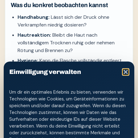
Was du konkret beobachten kannst
Handhabung:
Lässt sich der Druck ohne
Verkrampfen niedrig dosieren?
Hautreaktion:
Bleibt die Haut nach
vollständigem Trocknen ruhig oder nehmen
Rötung und Brennen zu?
Hygiene:
Kann die Flasche vollständig entleert
und offen getrocknet werden?
Einwilligung verwalten
Grenzen:
Gibt es Symptome oder eine
Nachsorgesituation, die professionelle Beratung
Um dir ein optimales Erlebnis zu bieten, verwenden wir
verlangt?
Technologien wie Cookies, um Geräteinformationen zu
speichern und/oder darauf zuzugreifen. Wenn du diesen
Bewerte den Ablauf nicht nur nach einem
Technologien zustimmst, können wir Daten wie das
unmittelbaren Frischegefühl. Entscheidend ist, ob
Surfverhalten oder eindeutige IDs auf dieser Website
er wiederholbar, würdevoll und hautschonend
verarbeiten. Wenn du deine Einwilligung nicht erteilst
bleibt. Ändere bei Beschwerden immer nur einen
oder zurückziehst, können bestimmte Merkmale und