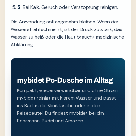
5.
Bei Kalk, Geruch oder Verstopfung reinigen.
Die Anwendung soll angenehm bleiben. Wenn der
Wasserstrahl schmerzt, ist der Druck zu stark, das
Wasser zu heiß oder die Haut braucht medizinische
Abklärung.
mybidet Po-Dusche im Alltag
Kompakt, wiederverwendbar und ohne Strom:
mybidet reinigt mit klarem Wasser und passt
ins Bad, in die Kliniktasche oder in den
Reisebeutel. Du findest mybidet bei dm,
Rossmann, Budni und Amazon.