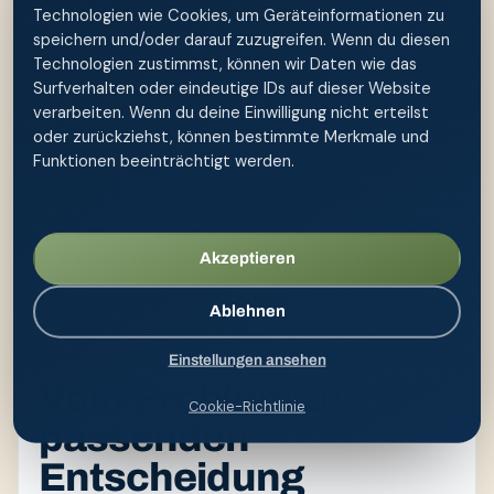
Technologien wie Cookies, um Geräteinformationen zu
Nach der Anwendung wird die Flasche vollständig
speichern und/oder darauf zuzugreifen. Wenn du diesen
geleert, mit sauberem Wasser ausgespült und offen
Technologien zustimmst, können wir Daten wie das
getrocknet. Wird sie feucht verschlossen, können
Surfverhalten oder eindeutige IDs auf dieser Website
Geruch und Beläge entstehen. Verschleißteile, Risse
verarbeiten. Wenn du deine Einwilligung nicht erteilst
und Dichtungen werden regelmäßig geprüft. Bei
oder zurückziehst, können bestimmte Merkmale und
gemeinsamer Nutzung sollte jede Person ein
Funktionen beeinträchtigt werden.
eigenes gekennzeichnetes Produkt erhalten.
Ein Produktvergleich sollte Volumen, Dosierbarkeit,
Reinigung, Ersatzteile, Materialangaben und den
Akzeptieren
vorgesehenen Einsatzzweck berücksichtigen.
Händlerbewertungen können Erfahrungen zeigen,
Ablehnen
ersetzen aber keine unabhängige Prüfung.
Einstellungen ansehen
Vom Problem zur
Cookie-Richtlinie
passenden
Entscheidung