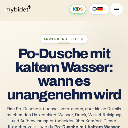
K
ı
D
S
ANWENDUNG · PFLEGE
Po-Dusche mit
kaltem Wasser:
wann es
unangenehm wird
Eine Po-Dusche ist schnell verstanden, aber kleine Details
machen den Unterschied: Wasser, Druck, Winkel, Reinigung
und Aufbewahrung entscheiden über Komfort. Dieser
Ratgeber zeigt, wie du
Po-Dusche mit kaltem Wasser