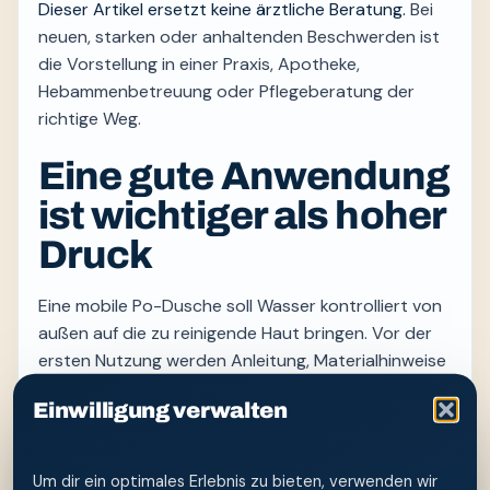
Dieser Artikel ersetzt keine ärztliche Beratung.
Bei
neuen, starken oder anhaltenden Beschwerden ist
die Vorstellung in einer Praxis, Apotheke,
Hebammenbetreuung oder Pflegeberatung der
richtige Weg.
Eine gute Anwendung
ist wichtiger als hoher
Druck
Eine mobile Po-Dusche soll Wasser kontrolliert von
außen auf die zu reinigende Haut bringen. Vor der
ersten Nutzung werden Anleitung, Materialhinweise
und Reinigungsempfehlungen des Herstellers
Einwilligung verwalten
gelesen. Frisches, angenehm temperiertes Wasser,
niedriger Druck und eine Düse ohne Körperkontakt
sind die wichtigsten Grundregeln.
Um dir ein optimales Erlebnis zu bieten, verwenden wir