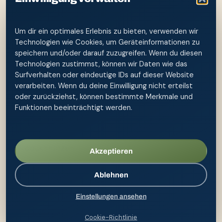
Sauberwerden ist vor allem ein Reifungsprozess;
eine Po-Dusche kann eine Routine erleichtern,
beschleunigt diese Entwicklung aber nicht.
Um dir ein optimales Erlebnis zu bieten, verwenden wir
Technologien wie Cookies, um Geräteinformationen zu
Verwendet wird frisches, angenehm temperiertes
speichern und/oder darauf zuzugreifen. Wenn du diesen
Wasser mit wenig Druck. Die Düse bleibt außen und
Technologien zustimmst, können wir Daten wie das
berührt die Haut möglichst nicht. Von vorn nach
Surfverhalten oder eindeutige IDs auf dieser Website
verarbeiten. Wenn du deine Einwilligung nicht erteilst
hinten zu reinigen ist besonders bei Mädchen
oder zurückziehst, können bestimmte Merkmale und
sinnvoll. Danach wird sanft getupft, die Flasche
Funktionen beeinträchtigt werden.
geleert und außerhalb der Reichweite kleiner Kinder
zum Trocknen aufbewahrt. Jedes Familienmitglied
sollte möglichst ein eigenes, gekennzeichnetes
Produkt nutzen.
Akzeptieren
Bei Fieber, Blut, starken Schmerzen, nässenden
Ablehnen
oder offenen Stellen, Problemen beim
Wasserlassen, anhaltendem Durchfall oder
Einstellungen ansehen
ausgeprägtem nächtlichem Juckreiz ist die
kinderärztliche Praxis die richtige Anlaufstelle.
Cookie-Richtlinie