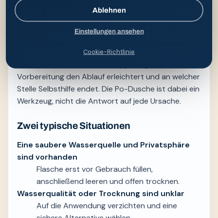
Ablehnen
Für diesen Artikel wurde geprüft, ob die Überschrift
eine konkrete Entscheidung ermöglicht. Der
Einstellungen ansehen
eigenständige Nutzen liegt in der Situation „Festival
& Po-Dusche“: Leserinnen und Leser sollen
Cookie-Richtlinie
erkennen, was zur äußeren Hygiene gehört, welche
Vorbereitung den Ablauf erleichtert und an welcher
Stelle Selbsthilfe endet. Die Po-Dusche ist dabei ein
Werkzeug, nicht die Antwort auf jede Ursache.
Zwei typische Situationen
Eine saubere Wasserquelle und Privatsphäre
sind vorhanden
Flasche erst vor Gebrauch füllen,
anschließend leeren und offen trocknen.
Wasserqualität oder Trocknung sind unklar
Auf die Anwendung verzichten und eine
sichere Alternative wählen.