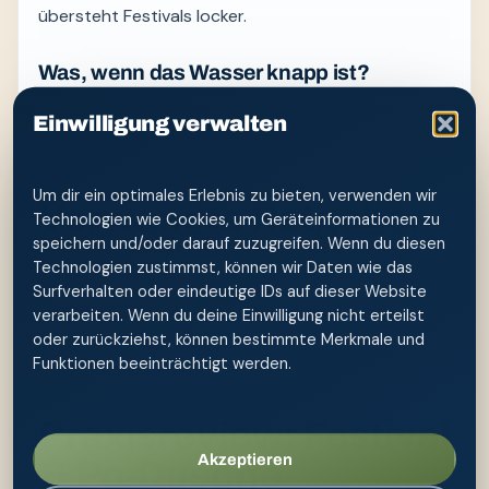
übersteht Festivals locker.
Was, wenn das Wasser knapp ist?
Eine Anwendung mit 300 ml ist viel sparsamer als
Einwilligung verwalten
jede Notdusche. Im Notfall reicht auch wenig
Wasser für einen kurzen, gezielten Spülstrahl.
Um dir ein optimales Erlebnis zu bieten, verwenden wir
Verwandte Ratgeber
Technologien wie Cookies, um Geräteinformationen zu
speichern und/oder darauf zuzugreifen. Wenn du diesen
Technologien zustimmst, können wir Daten wie das
Po-Dusche bei Pilzinfektionen
Surfverhalten oder eindeutige IDs auf dieser Website
Trekking & Backpacking
verarbeiten. Wenn du deine Einwilligung nicht erteilst
oder zurückziehst, können bestimmte Merkmale und
Po-Dusche im Wohnmobil
Funktionen beeinträchtigt werden.
mybidet Aqua Mobile
Praxisreview: Festival
Akzeptieren
& Po-Dusche