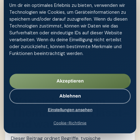
Um dir ein optimales Erlebnis zu bieten, verwenden wir
Eine Po-Dusche ist für die äußere Reinigung
Technologien wie Cookies, um Geräteinformationen zu
gedacht. Sie ersetzt weder eine Diagnose noch
speichern und/oder darauf zuzugreifen. Wenn du diesen
Technologien zustimmst, können wir Daten wie das
Medikamente oder Wundversorgung. Wer neue
Surfverhalten oder eindeutige IDs auf dieser Website
Beschwerden bemerkt, sollte nicht mehrere
verarbeiten. Wenn du deine Einwilligung nicht erteilst
Hausmittel parallel testen, sondern Verlauf,
oder zurückziehst, können bestimmte Merkmale und
Auslöser und Begleitsymptome notieren.
Funktionen beeinträchtigt werden.
Blut, offene Haut, starke Schmerzen, Fieber, Eiter,
ungewöhnlicher Ausfluss oder anhaltende
Beschwerden sollten medizinisch eingeordnet
Akzeptieren
werden.
Ablehnen
Was sich aus dem
Thema ableiten lässt –
Einstellungen ansehen
und was nicht
Cookie-Richtlinie
Dieser Beitrag ordnet Begriffe, typische