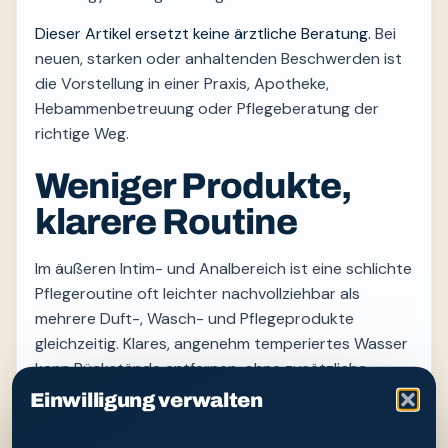
Dieser Artikel ersetzt keine ärztliche Beratung.
Bei
neuen, starken oder anhaltenden Beschwerden ist
die Vorstellung in einer Praxis, Apotheke,
Hebammenbetreuung oder Pflegeberatung der
richtige Weg.
Weniger Produkte,
klarere Routine
Im äußeren Intim- und Analbereich ist eine schlichte
Pflegeroutine oft leichter nachvollziehbar als
mehrere Duft-, Wasch- und Pflegeprodukte
gleichzeitig. Klares, angenehm temperiertes Wasser
kann Rückstände entfernen, ohne zusätzliche
Inhaltsstoffe auf die Haut zu bringen. Entscheidend
Einwilligung verwalten
sind wenig Druck, kurze Anwendung und
sorgfältiges Trocknen.