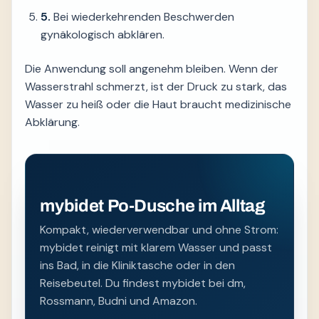
5.
Bei wiederkehrenden Beschwerden
gynäkologisch abklären.
Die Anwendung soll angenehm bleiben. Wenn der
Wasserstrahl schmerzt, ist der Druck zu stark, das
Wasser zu heiß oder die Haut braucht medizinische
Abklärung.
mybidet Po-Dusche im Alltag
Kompakt, wiederverwendbar und ohne Strom:
mybidet reinigt mit klarem Wasser und passt
ins Bad, in die Kliniktasche oder in den
Reisebeutel. Du findest mybidet bei dm,
Rossmann, Budni und Amazon.