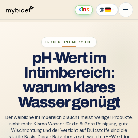
K
ı
D
S
FRAUEN · INTIMHYGIENE
pH-Wert im
Intimbereich:
warum klares
Wasser genügt
Der weibliche Intimbereich braucht meist weniger Produkte,
nicht mehr. Klares Wasser für die äußere Reinigung, gute
Wischrichtung und der Verzicht auf Duftstoffe sind die
stabile Basis. Dieser Ratgeber zeigt, wie du
pH-Wert im