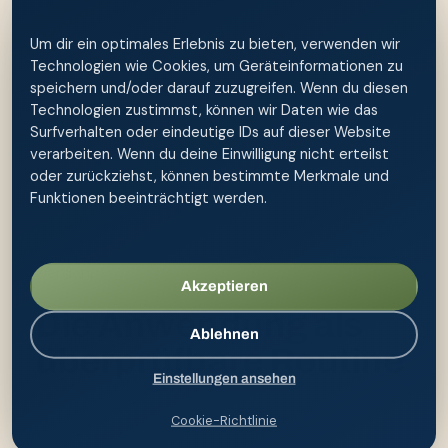
Eine Po-Dusche ist für die äußere Reinigung
Um dir ein optimales Erlebnis zu bieten, verwenden wir
gedacht. Sie ersetzt weder eine Diagnose noch
Technologien wie Cookies, um Geräteinformationen zu
Medikamente oder Wundversorgung. Wer neue
speichern und/oder darauf zuzugreifen. Wenn du diesen
Beschwerden bemerkt, sollte nicht mehrere
Technologien zustimmst, können wir Daten wie das
Surfverhalten oder eindeutige IDs auf dieser Website
Hausmittel parallel testen, sondern Verlauf,
verarbeiten. Wenn du deine Einwilligung nicht erteilst
Auslöser und Begleitsymptome notieren.
oder zurückziehst, können bestimmte Merkmale und
Blut, offene Haut, starke Schmerzen, Fieber, Eiter,
Funktionen beeinträchtigt werden.
ungewöhnlicher Ausfluss oder anhaltende
Beschwerden sollten medizinisch eingeordnet
werden.
Akzeptieren
Die Anwendung als
Ablehnen
überprüfbare Routine
Einstellungen ansehen
Hände waschen und frisches Wasser einfüllen.
Cookie-Richtlinie
Temperatur an der Hand prüfen.