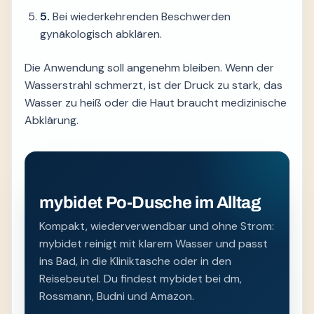
5.
Bei wiederkehrenden Beschwerden
gynäkologisch abklären.
Die Anwendung soll angenehm bleiben. Wenn der
Wasserstrahl schmerzt, ist der Druck zu stark, das
Wasser zu heiß oder die Haut braucht medizinische
Abklärung.
mybidet Po-Dusche im Alltag
Kompakt, wiederverwendbar und ohne Strom:
mybidet reinigt mit klarem Wasser und passt
ins Bad, in die Kliniktasche oder in den
Reisebeutel. Du findest mybidet bei dm,
Rossmann, Budni und Amazon.