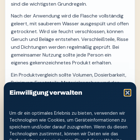
sind die wichtigsten Grundregeln.
Nach der Anwendung wird die Flasche vollständig
geleert, mit sauberem Wasser ausgespült und offen
getrocknet. Wird sie feucht verschlossen, können
Geruch und Beläge entstehen. Verschleißteile, Risse
und Dichtungen werden regelmäßig geprüft. Bei
gemeinsamer Nutzung sollte jede Person ein
eigenes gekennzeichnetes Produkt erhalten.
Ein Produktvergleich sollte Volumen, Dosierbarkeit,
Reinigung, Ersatzteile, Materialangaben und den
vorgesehenen Einsatzzweck berücksichtigen.
Einwilligung verwalten
Händlerbewertungen können Erfahrungen zeigen,
ersetzen aber keine unabhängige Prüfung.
Um dir ein optimales Erlebnis zu bieten, verwenden wir
So bleibt der
Technologien wie Cookies, um Geräteinformationen zu
speichern und/oder darauf zuzugreifen. Wenn du diesen
Vergleich
Technologien zustimmst, können wir Daten wie das