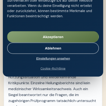
Surfverhalten oder eindeutige IDs auf dieser Website
nachvollziehbar
verarbeiten. Wenn du deine Einwilligung nicht erteilst
oder zurückziehst, können bestimmte Merkmale und
Eine faire Entscheidung trennt überprüfbare
Funktionen beeinträchtigt werden.
Merkmale von Werbeaussagen. Prüfe Volumen,
Gewicht, Dosierbarkeit, Standfestigkeit, Reinigung,
Trocknung, Materialinformation, Ersatzteile,
Akzeptieren
Rückgaberegeln und Preis. Notiere, welche
Merkmale für zuhause, Reise, Kinder oder
Ablehnen
eingeschränkte Beweglichkeit tatsächlich relevant
sind.
Einstellungen ansehen
Bewertungen sind Momentaufnahmen. Achte auf
Cookie-Richtlinie
Datum, verifizierten Kauf, konkrete
Nutzungssituation und wiederkehrende
Kritikpunkte. Einzelne Heilungsberichte sind kein
medizinischer Wirksamkeitsnachweis. Auch ein
Siegel beantwortet nur die Fragen, die im
zugehörigen Prüfprogramm tatsächlich untersucht