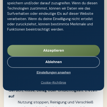
Für diesen Artikel wurde geprüft, ob die Überschrift
speichern und/oder darauf zuzugreifen. Wenn du diesen
Technologien zustimmst, können wir Daten wie das
eine konkrete Entscheidung ermöglicht. Der
Surfverhalten oder eindeutige IDs auf dieser Website
eigenständige Nutzen liegt in der Situation
verarbeiten. Wenn du deine Einwilligung nicht erteilst
„mybidet Bewertungen“: Leserinnen und Leser
oder zurückziehst, können bestimmte Merkmale und
sollen erkennen, was zur äußeren Hygiene gehört,
Funktionen beeinträchtigt werden.
welche Vorbereitung den Ablauf erleichtert und an
welcher Stelle Selbsthilfe endet. Die Po-Dusche ist
dabei ein Werkzeug, nicht die Antwort auf jede
Ursache.
Akzeptieren
Ablehnen
Zwei typische Situationen
Die erste Anwendung fühlt sich ungewohnt an
Einstellungen ansehen
Mit wenig Druck, Abstand und kurzer Dauer
Cookie-Richtlinie
üben; mehr Druck ist kein Qualitätsmerkmal.
Geruch, Risse, Belag oder Undichtigkeit treten
auf
Nutzung stoppen, Reinigung und Verschleiß