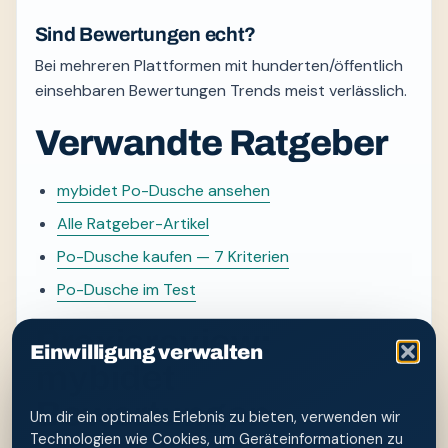
Sind Bewertungen echt?
Bei mehreren Plattformen mit hunderten/öffentlich
einsehbaren Bewertungen Trends meist verlässlich.
Verwandte Ratgeber
mybidet Po-Dusche ansehen
Alle Ratgeber-Artikel
Po-Dusche kaufen — 7 Kriterien
Po-Dusche im Test
Praxisreview:
Einwilligung verwalten
mybidet
Bewertungen
Um dir ein optimales Erlebnis zu bieten, verwenden wir
Technologien wie Cookies, um Geräteinformationen zu