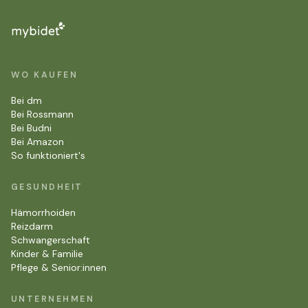
WO KAUFEN
Bei dm
Bei Rossmann
Bei Budni
Bei Amazon
So funktioniert's
GESUNDHEIT
E-Mail-Adresse
Hämorrhoiden
Reizdarm
Schwangerschaft
Kinder & Familie
Pflege & Senior:innen
Jetzt frisch werden
UNTERNEHMEN
Mit der Anmeldung stimmst du dem Erhalt unseres