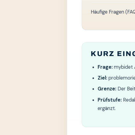
Häufige Fragen (FA
KURZ EI
Frage:
mybidet 
Ziel:
problemorien
Grenze:
Der Bei
Prüfstufe:
Redak
ergänzt.