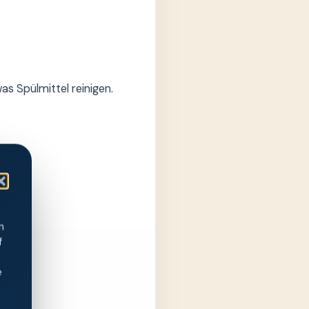
s Spülmittel reinigen.
.
n
f
e