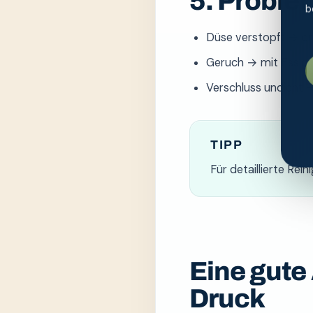
5. Proble
b
Düse verstopft → en
Geruch → mit Essig r
Verschluss undicht →
TIPP
Für detaillierte Rei
Eine gute
Druck