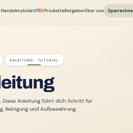
 Handel
mybidet
K
ı
D
S
Produkte
Ratgeber
Über uns
Sparrechne
ANLEITUNG · TUTORIAL
leitung
 Diese Anleitung führt dich Schritt für
g, Reinigung und Aufbewahrung.