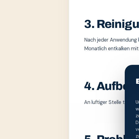
3. Reinig
Nach jeder Anwendung k
Monatlich entkalken mit 
4. Aufbe
An luftiger Stelle trock
U
w
z
D
v
z