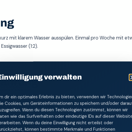
ung
urz mit klarem Wasser ausspülen. Einmal pro Woche mit etwa
Essigwasser (1:2).
Einwilligung verwalten
wahrung
nen lassen, Verschluss offen. Für unterwegs: in den Reisebeutel
m dir ein optimales Erlebnis zu bieten, verwenden wir Technologie
ie Cookies, um Geräteinformationen zu speichern und/oder darau
uzugreifen. Wenn du diesen Technologien zustimmst, können wir
aten wie das Surfverhalten oder eindeutige IDs auf dieser Websit
erarbeiten. Wenn du deine Einwilligung nicht erteilst oder
urückziehst, können bestimmte Merkmale und Funktionen