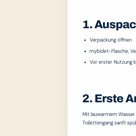
1. Auspa
Verpackung öffnen
mybidet-Flasche, Ve
Vor erster Nutzung 
2. Erste
Mit lauwarmem Wasser (angenehm temperiert) befüllen, Verschluss zudrehen. Nach dem nächsten
Toilettengang sanft spü