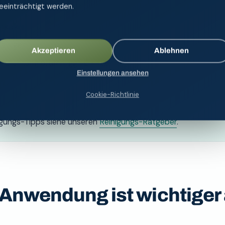
me lösen
eeinträchtigt werden.
tkalken
einigen
Akzeptieren
Ablehnen
 Dichtung prüfen, ggf. Ersatz
Einstellungen ansehen
Cookie-Richtlinie
nigungs-Tipps siehe unseren
Reinigungs-Ratgeber
.
 Anwendung ist wichtiger 