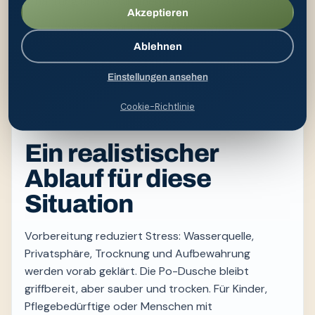
Ernährung und Medikamenten beim Arztgespräch.
Akzeptieren
Blut, schwarzer Stuhl, hohes Fieber, starke
Schmerzen, Kreislaufbeschwerden, Zeichen der
Ablehnen
Austrocknung oder länger anhaltender Durchfall
Einstellungen ansehen
gehören medizinisch abgeklärt. Kleine Kinder, ältere
und geschwächte Menschen können Flüssigkeit
Cookie-Richtlinie
besonders schnell verlieren.
Ein realistischer
Ablauf für diese
Situation
Vorbereitung reduziert Stress: Wasserquelle,
Privatsphäre, Trocknung und Aufbewahrung
werden vorab geklärt. Die Po-Dusche bleibt
griffbereit, aber sauber und trocken. Für Kinder,
Pflegebedürftige oder Menschen mit