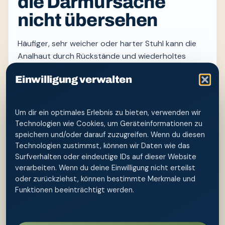
die Darmursache
nicht übersehen
Häufiger, sehr weicher oder harter Stuhl kann die
Analhaut durch Rückstände und wiederholtes
Wischen belasten. Eine Po-Dusche reduziert
Einwilligung verwalten
mechanische Reibung, behandelt aber weder
Durchfall noch Verstopfung noch eine chronische
Darmerkrankung. Entscheidend bleibt, die Ursache
Um dir ein optimales Erlebnis zu bieten, verwenden wir
und den Flüssigkeits- beziehungsweise
Technologien wie Cookies, um Geräteinformationen zu
Elektrolythaushalt im Blick zu behalten.
speichern und/oder darauf zuzugreifen. Wenn du diesen
Technologien zustimmst, können wir Daten wie das
Nach dem Stuhlgang kurz mit wenig Druck reinigen
Surfverhalten oder eindeutige IDs auf dieser Website
und vollständig trocken tupfen. Zu häufiges
verarbeiten. Wenn du deine Einwilligung nicht erteilst
Nachwaschen, Seife und parfümierte Produkte
oder zurückziehst, können bestimmte Merkmale und
können die Hautbarriere zusätzlich stören. Bei
Funktionen beeinträchtigt werden.
chronischen Beschwerden hilft ein Protokoll zu
Häufigkeit, Konsistenz, Begleitsymptomen,