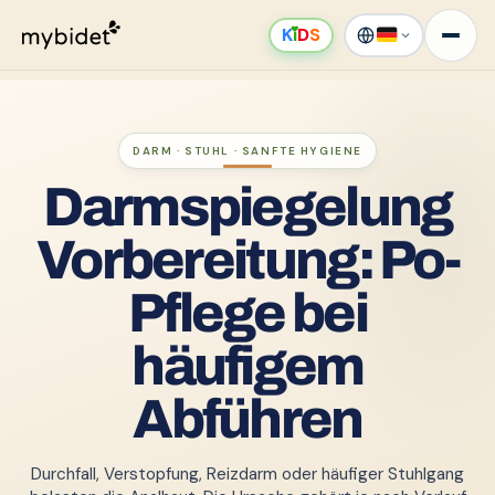
K
ı
D
S
DARM · STUHL · SANFTE HYGIENE
Darmspiegelung
Vorbereitung: Po-
Pflege bei
häufigem
Abführen
Durchfall, Verstopfung, Reizdarm oder häufiger Stuhlgang