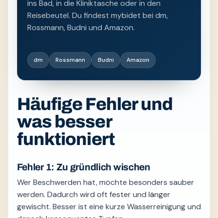
ins Bad, in die Kliniktasche oder in den
Reisebeutel. Du findest mybidet bei dm,
Rossmann, Budni und Amazon.
dm
Rossmann
Budni
Amazon
Häufige Fehler und
was besser
funktioniert
Fehler 1: Zu gründlich wischen
Wer Beschwerden hat, möchte besonders sauber
werden. Dadurch wird oft fester und länger
gewischt. Besser ist eine kurze Wasserreinigung und