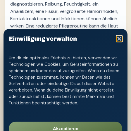
diagnostizieren. Reibung, Feuchtigkeit, ein
Analekzem, eine Fissur, vergrößerte Hämorrhoiden,
Kontaktreaktionen und Infektionen können ähnlich
wirken. Eine reduzierte Pflegeroutine kann die Haut
entlasten, klärt aber nicht automatisch die
Einwilligung verwalten
Ursache.
Für die äußere Reinigung genügt angenehm
Um dir ein optimales Erlebnis zu bieten, verwenden wir
temperiertes Wasser mit niedrigem Druck. Die Düse
Technologien wie Cookies, um Geräteinformationen zu
bleibt außerhalb des Körpers. Anschließend wird
speichern und/oder darauf zuzugreifen. Wenn du diesen
die Haut vorsichtig trocken getupft; langes Spülen,
Technologien zustimmst, können wir Daten wie das
Schrubben, Intimsprays und parfümierte
Surfverhalten oder eindeutige IDs auf dieser Website
Feuchttücher können zusätzlich reizen. Wer einen
verarbeiten. Wenn du deine Einwilligung nicht erteilst
Auslöser vermutet, verändert am besten nur einen
oder zurückziehst, können bestimmte Merkmale und
Faktor gleichzeitig und beobachtet den Verlauf.
Funktionen beeinträchtigt werden.
Blut, offene Stellen, starke oder zunehmende
Schmerzen, Fieber, Eiter, Bläschen, eine tastbare
Schwellung oder anhaltende Beschwerden gehören
Akzeptieren