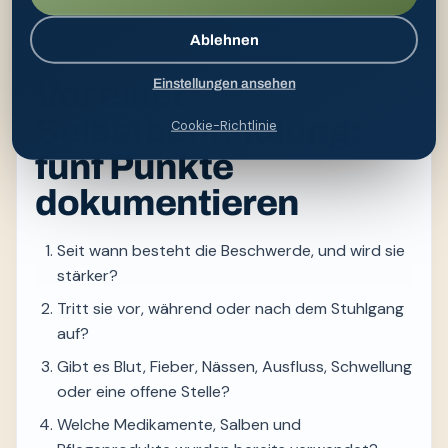
ärztlich eingeordnet. Hygiene kann begleiten, aber
Ablehnen
keine Haut- oder Enddarmerkrankung behandeln.
Vor einer
Einstellungen ansehen
Selbstbehandlung:
Cookie-Richtlinie
fünf Punkte
dokumentieren
Seit wann besteht die Beschwerde, und wird sie
stärker?
Tritt sie vor, während oder nach dem Stuhlgang
auf?
Gibt es Blut, Fieber, Nässen, Ausfluss, Schwellung
oder eine offene Stelle?
Welche Medikamente, Salben und