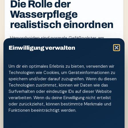
Die Rolle der
Wasserpflege
realistisch einordnen
Hämorrhoiden sind normale Gefäßpolster am
Darmausgang. Beschwerden entstehen erst, wenn
Einwilligung verwalten
sie vergrößert sind. Wasser kann Rückstände ohne
kräftiges Wischen lösen und damit die Reinigung
angenehmer machen. Es verkleinert vergrößerte
Um dir ein optimales Erlebnis zu bieten, verwenden wir
Technologien wie Cookies, um Geräteinformationen zu
Hämorrhoiden jedoch nicht und ersetzt keine
speichern und/oder darauf zuzugreifen. Wenn du diesen
Diagnose oder stadiengerechte Behandlung.
Technologien zustimmst, können wir Daten wie das
Surfverhalten oder eindeutige IDs auf dieser Website
Für den Alltag sind drei Ebenen wichtig: schonende
verarbeiten. Wenn du deine Einwilligung nicht erteilst
äußere Reinigung, ein möglichst weicher geformter
oder zurückziehst, können bestimmte Merkmale und
Stuhl und ein Toilettengang ohne langes Sitzen
Funktionen beeinträchtigt werden.
oder starkes Pressen. Wer Ballaststoffe steigert,
sollte dies langsam tun und ausreichend trinken,
sofern medizinisch nichts dagegenspricht. Salben,