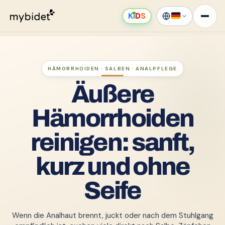
K
ı
D
S
HÄMORRHOIDEN · SALBEN · ANALPFLEGE
Äußere
Hämorrhoiden
reinigen: sanft,
kurz und ohne
Seife
Wenn die Analhaut brennt, juckt oder nach dem Stuhlgang