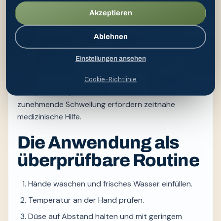
Zäpfchen und Maßnahmen nach einem Eingriff
Akzeptieren
werden ausschließlich nach Packungsbeilage oder
ärztlicher Anweisung angewendet.
Ablehnen
Blut im oder auf dem Stuhl sollte ärztlich abgeklärt
Einstellungen ansehen
werden, auch wenn bereits Hämorrhoiden bekannt
sind. Starke Schmerzen, Fieber, Eiter, schwarzer
Cookie-Richtlinie
Stuhl, Kreislaufprobleme oder eine rasch
zunehmende Schwellung erfordern zeitnahe
medizinische Hilfe.
Die Anwendung als
überprüfbare Routine
Hände waschen und frisches Wasser einfüllen.
Temperatur an der Hand prüfen.
Düse auf Abstand halten und mit geringem